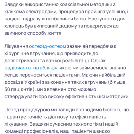
Завдяки використанню коаксіальної методики з
кількома електродами, процедура пройшла успішно, і
пацієнт відразу ж позбавився болю. Наступного дня
хлопець був виписаний додому та повернувся до
звичного способу життя.
Лікування
остеоїд-остеом
зазвичай передбачає
хірургічне втручання, що призводить до
довготривалої та важкої реабілітації. Однак
радіочастотна абляція
, якою ми займаємося, значно
легше переноситься пацієнтами. Маючи найбільший
досвід в Україні з виконання таких втручань (більше
30 пацієнтів), ми з впевненістю можемо
стверджувати про високу ефективність цієї методики.
Перед процедурою ми завжди проводимо біопсію, що
гарантує точність діагнозу та ефективність
лікування. Завдяки сучасним технологіям і нашій
команді професіоналів, наші пацієнти швидко