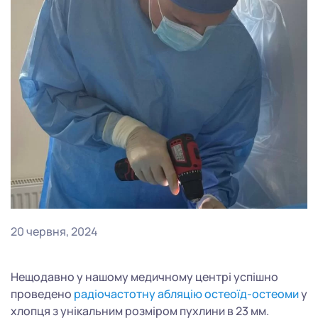
20 червня, 2024
Нещодавно у нашому медичному центрі успішно
проведено
радіочастотну абляцію остеоїд-остеоми
у
хлопця з унікальним розміром пухлини в 23 мм.