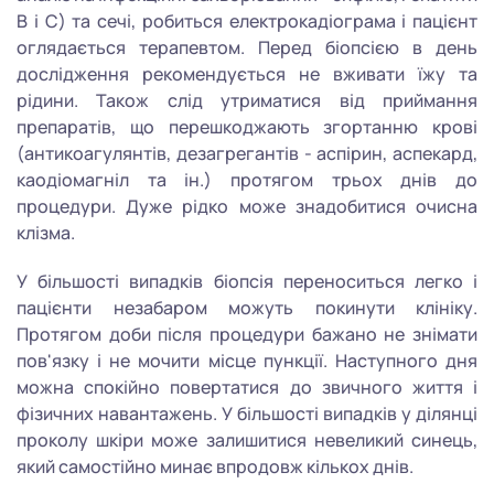
В і С) та сечі, робиться електрокадіограма і пацієнт
оглядається терапевтом. Перед біопсією в день
дослідження рекомендується не вживати їжу та
рідини. Також слід утриматися від приймання
препаратів, що перешкоджають згортанню крові
(антикоагулянтів, дезагрегантів - аспірин, аспекард,
каодіомагніл та ін.) протягом трьох днів до
процедури. Дуже рідко може знадобитися очисна
клізма.
У більшості випадків біопсія переноситься легко і
пацієнти незабаром можуть покинути клініку.
Протягом доби після процедури бажано не знімати
пов'язку і не мочити місце пункції. Наступного дня
можна спокійно повертатися до звичного життя і
фізичних навантажень. У більшості випадків у ділянці
проколу шкіри може залишитися невеликий синець,
який самостійно минає впродовж кількох днів.