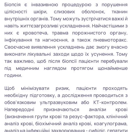
Біопсія є інвазивною процедурою з порушення
цілісності шкіри, слизових оболонок, тканин
внутрішніх органів. Тому можуть зустрічатися важкі й
навіть життєзагрозливі ускладнення. Найчастішими з
них є кровотеча, травма порожнистого органу,
інфікування та нагноєння, а також пневмоторакс.
Своєчасне виявлення ускладнень дає змогу вчасно
виконати лікувальні заходи щодо їх усунення. Тому
так важливо, щоб після біопсії пацієнти перебували
під медичним наглядом протягом щонайменше
години.
Щоб мінімізувати ризик, пацієнти проходять
необхідну підготовку, а дослідження проводиться з
обов'язковим ультразвуковим або КТ-контролем.
Напередодні призначаються аналізи крові
(визначення групи крові та резус-фактора, клінічний
аналіз крові, біохімічний аналіз крові, коагулограма,
аналіз на інфекційні захворювання - сифіліс, гепатити