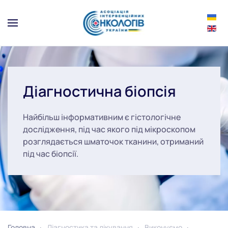
Skip to main content
Діагностична біопсія
Найбільш інформативним є гістологічне
дослідження, під час якого під мікроскопом
розглядається шматочок тканини, отриманий
під час біопсії.
Головна
Діагностика та лікування
Виконуємо