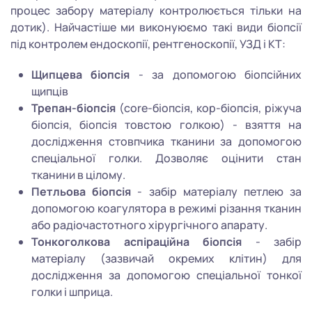
процес забору матеріалу контролюється тільки на
дотик). Найчастіше ми виконуюємо такі види біопсії
під контролем ендоскопії, рентгеноскопії, УЗД і КТ:
Щипцева біопсія
- за допомогою біопсійних
щипців
Трепан-біопсія
(core-біопсія, кор-біопсія, ріжуча
біопсія, біопсія товстою голкою) - взяття на
дослідження стовпчика тканини за допомогою
спеціальної голки. Дозволяє оцінити стан
тканини в цілому.
Петльова біопсія
- забір матеріалу петлею за
допомогою коагулятора в режимі різання тканин
або радіочастотного хірургічного апарату.
Тонкоголкова аспіраційна біопсія
- забір
матеріалу (зазвичай окремих клітин) для
дослідження за допомогою спеціальної тонкої
голки і шприца.